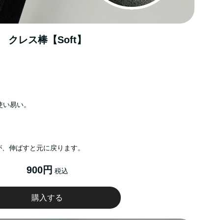
クレス棒【Soft】
使い易い。
が、伸ばすと元に戻ります。
900円
税込
購入する