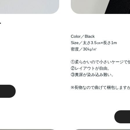
ー
Color／Black
Size／太さ3.5㎝×長さ1m
密度／30㎏/㎥
①柔らかいので小さいケージで
②レイアウトが自由。
③糞尿が染み込み難い。
※長物なので曲げて梱包します